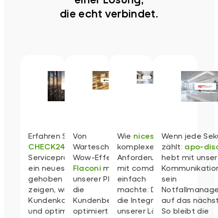
die echt verbindet.
Erfahren Sie, wie
Von
Wie
niceshops
Wenn jede Se
CHECK24
seine
Warteschleife zu
komplexe
zählt:
apo-dis
Serviceprozesse auf
Wow-Effekt: Wie
Anforderungen
hebt mit unser
ein neues Level
Flaconi
mit
mit comdesk
Kommunikatio
gehoben hat. Wir
unserer Plattform
einfach
sein
zeigen, wie smarte
die
machte: Durch
Notfallmanag
Kundenkommunikation
Kundenbetreuung
die Integration
auf das nächst
und optimierte
optimiert und
unserer Lösung
So bleibt die