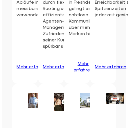
Abläufe in echten,
durch flexibles
in Freshdesk
Erreichbarkeit 
messbaren Erfolg
Routing sowie
gelingt eine
Spitzenzeiten
verwandelt werden.
effizientes
nahtlose
jederzeit gesic
Agenten-
Kommunikation
Management die
über mehrere
Zufriedenheit
Marken hinweg.
seiner Kunden
spürbar steigert.
Mehr
Mehr erfahren
Mehr erfahren
Mehr erfahren
erfahren