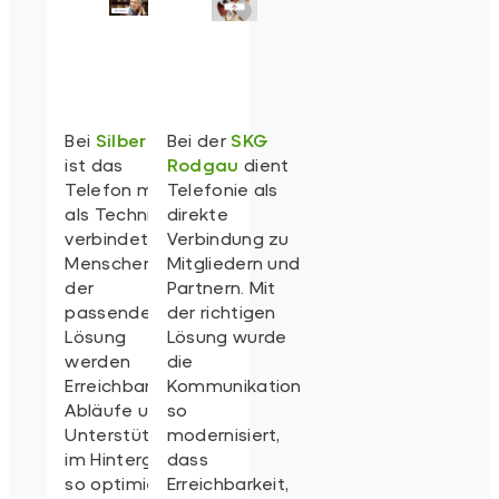
Bei
Silbernetz
Bei der
SKG
ist das
Rodgau
dient
Telefon mehr
Telefonie als
als Technik: es
direkte
verbindet
Verbindung zu
Menschen. Mit
Mitgliedern und
der
Partnern. Mit
passenden
der richtigen
Lösung
Lösung wurde
werden
die
Erreichbarkeit,
Kommunikation
Abläufe und
so
Unterstützung
modernisiert,
im Hintergrund
dass
so optimiert,
Erreichbarkeit,