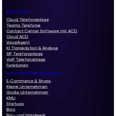
Inhaltsverzeichnis
PRODUKTE
Cloud Telefonanlage
Teams Telefonie
Contact Center Software mit ACD
Cloud ACD
VoiceAgent
KI Transkription & Analyse
SIP Telefonanlage
VoIP Telefonanlage
Funktionen
LÖSUNGEN FÜR BRANCHEN
E-Commerce & Shops
Kleine Unternehmen
Große Unternehmen
KMU
Startups
Büro
Bau- und Handwerk