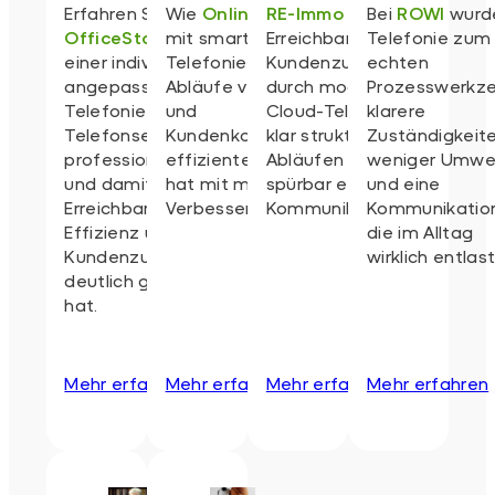
Erfahren Sie, wie
Wie
Onlineprinters
RE-Immo
steigert
Bei
ROWI
wurd
OfficeStars
mit smarter Cloud-
mit
Erreichbarkeit und
Telefonie zum
einer individuell
Telefonie seine
Kundenzufriedenheit
echten
angepassten Cloud-
Abläufe verschlankt
durch moderne
Prozesswerkze
Telefonie seine
und
Cloud-Telefonie mit
klarere
Telefonservices
Kundenkommunikation
klar strukturierten
Zuständigkeite
professionalisiert
effizienter gemacht
Abläufen und
weniger Umw
und damit seine
hat mit messbaren
spürbar effizienterer
und eine
Erreichbarkeit,
Verbesserungen.
Kommunikation.
Kommunikation
Effizienz und
die im Alltag
Kundenzufriedenheit
wirklich entlast
deutlich gesteigert
hat.
Mehr erfahren
Mehr erfahren
Mehr erfahren
Mehr erfahren