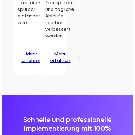
dass die Hilfe
Transparenz
spürbar
und tägliche
einfacher
Abläufe
wird.
spürbar
verbessert
werden.
Mehr
Mehr
erfahren
erfahren
Schnelle und professionelle
Implementierung mit 100%