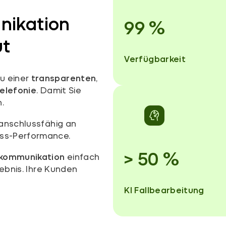
nikation
99
%
ut
Verfügbarkeit
u einer
transparenten
,
elefonie
. Damit Sie
.
 anschlussfähig an
ess-Performance.
>
50
%
nkommunikation
einfach
lebnis. Ihre Kunden
KI Fallbearbeitung