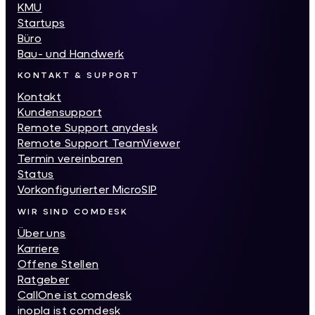
KMU
Startups
Büro
Bau- und Handwerk
KONTAKT & SUPPORT
Kontakt
Kundensupport
Remote Support anydesk
Remote Support TeamViewer
Termin vereinbaren
Status
Vorkonfigurierter MicroSIP
WIR SIND COMDESK
Über uns
Karriere
Offene Stellen
Ratgeber
CallOne ist comdesk
inopla ist comdesk