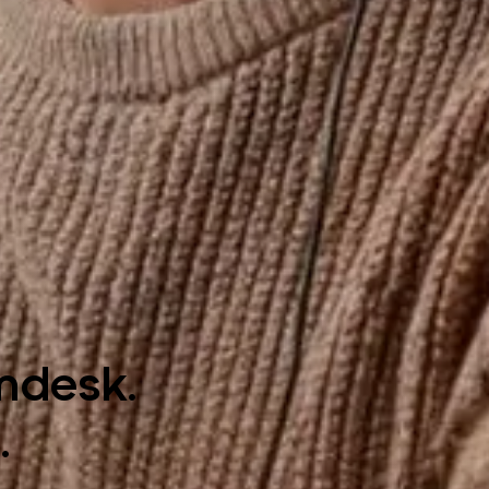
mdesk.
.