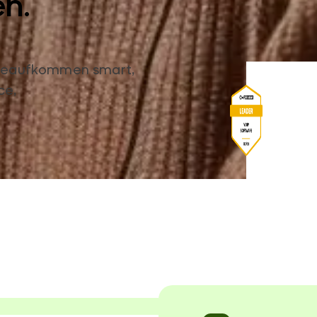
en.
ageaufkommen smart,
ce,