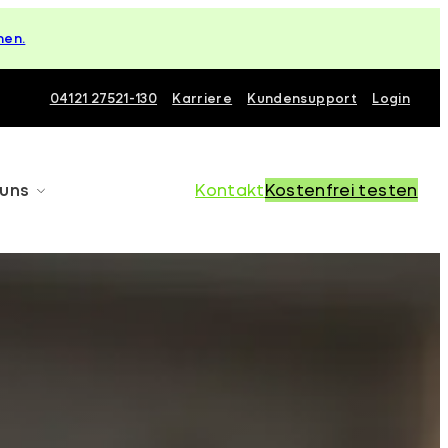
hen.
04121 27521-130
Karriere
Kundensupport
Login
 uns
Kontakt
Kostenfrei testen