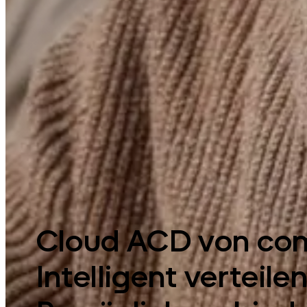
Cloud ACD von co
Intelligent verteilen