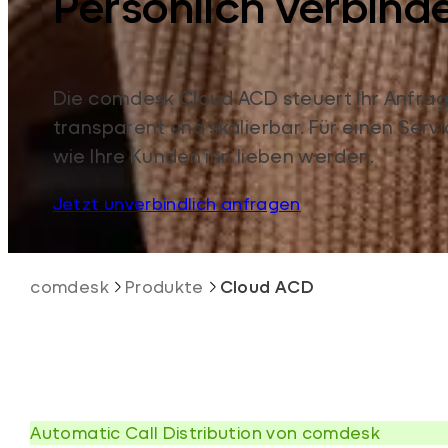
Persönlich verbind
Die comdesk Cloud ACD steuert Ihr Anfr
transparent und skalierbar. Für einen Servi
wie Ihre Kunden ihn lieben werden.
Jetzt unverbindlich anfragen
comdesk
Produkte
Cloud ACD
Automatic Call Distribution von comdesk