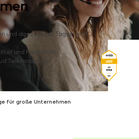
hmen
n und das zu jeder Tages- und
tät und Flexibilität.
ud Telefonanlage.
ge für große Unternehmen