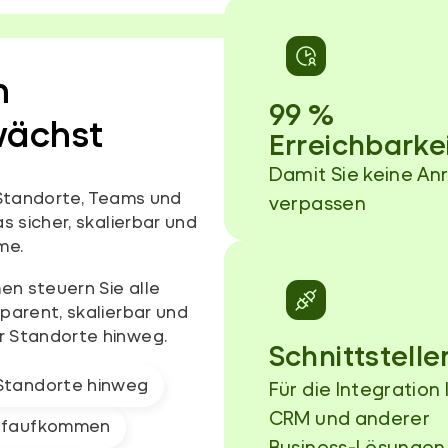
n
99
%
wächst
Erreichbarke
Damit Sie keine An
Standorte, Teams und
verpassen
 sicher, skalierbar und
me.
n steuern Sie alle
parent, skalierbar und
r Standorte hinweg.
Schnittstelle
Standorte hinweg
Für die Integration 
CRM und anderer
ufaufkommen
Business-Lösungen