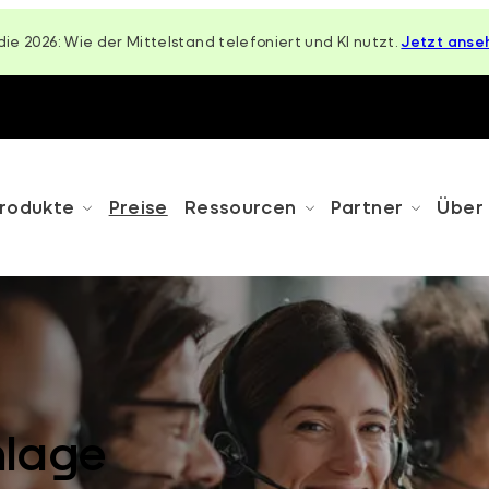
die 2026: Wie der Mittelstand telefoniert und KI nutzt.
Jetzt anse
rodukte
Preise
Ressourcen
Partner
Über
nlage