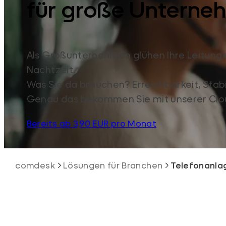
für große Unterne
Als Großunternehmen glühen Ihre Leitunge
Nachtzeit.
Was Sie da brauchen? Erreichbarkeit, Stabili
Genau das bekommen Sie mit unserer Clo
Bereits ab 3,90 EUR pro Monat
comdesk
Lösungen für Branchen
Telefonanla