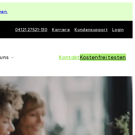
hen.
04121 27521-130
Karriere
Kundensupport
Login
 uns
Kontakt
Kostenfrei testen