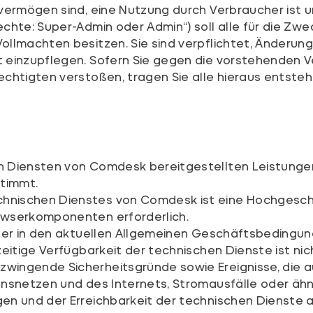
vermögen sind, eine Nutzung durch Verbraucher ist u
echte: Super-Admin oder Admin“) soll alle für die Z
ollmachten besitzen. Sie sind verpflichtet, Änderun
 einzupflegen. Sofern Sie gegen die vorstehenden 
echtigten verstoßen, tragen Sie alle hieraus entste
n Diensten von Comdesk bereitgestellten Leistung
stimmt.
hnischen Dienstes von Comdesk ist eine Hochgesch
owserkomponenten erforderlich.
iner in den aktuellen Allgemeinen Geschäftsbeding
zeitige Verfügbarkeit der technischen Dienste ist n
wingende Sicherheitsgründe sowie Ereignisse, die 
nsnetzen und des Internets, Stromausfälle oder ähnl
n und der Erreichbarkeit der technischen Dienste a