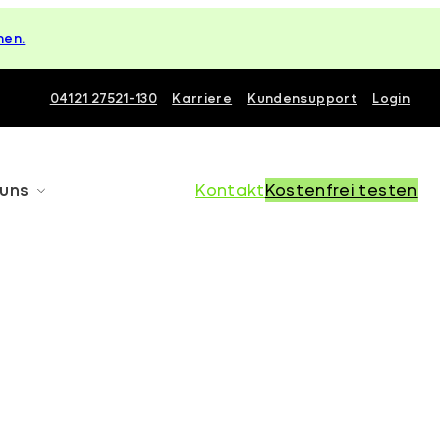
hen.
04121 27521-130
Karriere
Kundensupport
Login
 uns
Kontakt
Kostenfrei testen