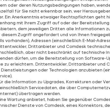
etern oder deren Nutzungsbedingungen haben, wenden 
 Einzelfall für Sie nicht erkennbar sein, wer Heraus
er. Ein Anerkenntnis etwaiger Rechtspflichten geht hi
hang mit Ihrem Zugriff auf oder der Bereitstellun
bietern, dem jeweiligen Dritten alle Informationen zu
diesem Zugriff angefordert und von Ihnen freigegebe
ls vorhanden), Adressen (einschließlich E-Mail-Adre
 Drittentwickler, Drittanbieter und Comdesk techn
chließlich, aber nicht beschränkt auf technische In
nden dürfen, um die Bereitstellung von Software-Up
 zu erleichtern. Drittentwickler, Drittanbieter un
 Dienstleistungen oder Technologien anzubieten (ein
vice).
t für die Information zu Upgrades, Korrekturen oder
, einschließlich Servicedaten, die über Computernet
 Internet) übertragen werden.
eine Wartung anbietet, haben Sie gegenüber Comde
chnischer Dienste von Comdesk, eines Konnektors, de