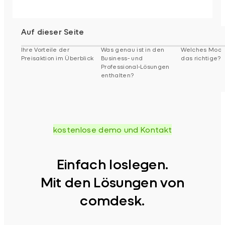
Auf dieser Seite
Ihre Vorteile der
Was genau ist in den
Welches Model
Preisaktion im Überblick
Business- und
das richtige?
Professional-Lösungen
enthalten?
kostenlose demo und Kontakt
Einfach loslegen.
Mit den Lösungen von
comdesk.