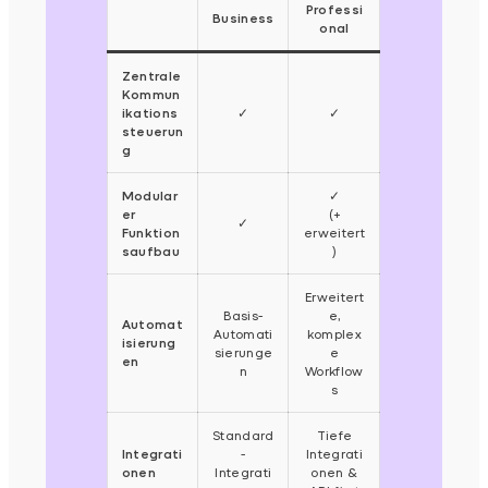
Professi
Business
onal
Zentrale
Kommun
ikations
✓
✓
steuerun
g
Modular
✓
er
(+
✓
Funktion
erweitert
saufbau
)
Erweitert
Basis-
e,
Automat
Automati
komplex
isierung
sierunge
e
en
n
Workflow
s
Standard
Tiefe
Integrati
-
Integrati
onen
Integrati
onen &