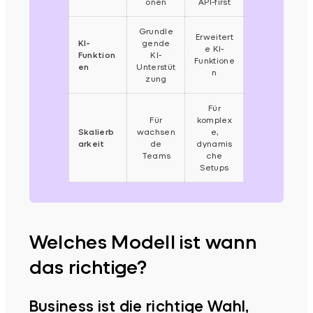
onen
API-first
Grundle
Erweitert
KI-
gende
e KI-
Funktion
KI-
Funktione
en
Unterstüt
n
zung
Für
Für
komplex
Skalierb
wachsen
e,
arkeit
de
dynamis
Teams
che
Setups
Welches Modell ist wann
das richtige?
Business ist die richtige Wahl,