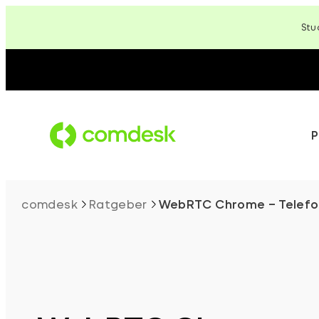
Zum
Stu
Inhalt
springen
P
comdesk
Ratgeber
WebRTC Chrome – Telefoni