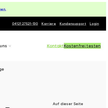
hen.
04121 27521-130
Karriere
Kundensupport
Login
 uns
Kontakt
Kostenfrei testen
ge
Auf dieser Seite