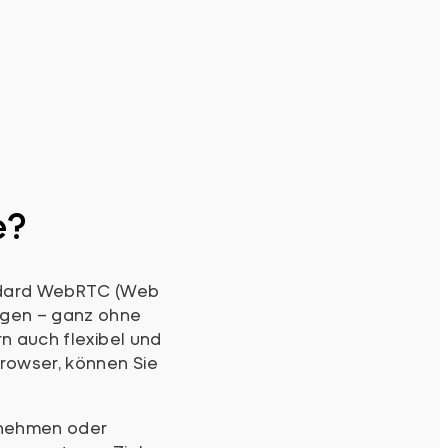
e?
andard WebRTC (Web
igen – ganz ohne
n auch flexibel und
rowser, können Sie
rnehmen oder