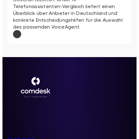
Telefonassistenten-Vergleich liefert einen
Überblick über Anbieter in Deutschland und
konkrete Entscheidungshilfen für die Auswahl
des passenden VoiceAgent.
: KI-Telefonassistent: 5 VoiceAgent-Anbi
Weiterlesen
Inhaltsverzeichnis