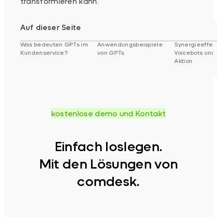
transformieren kann.
Auf dieser Seite
Was bedeuten GPTs im
Anwendungsbeispiele
Synergieeffek
Kundenservice?
von GPTs
Voicebots und
Aktion
kostenlose demo und Kontakt
Einfach loslegen.
Mit den Lösungen von
comdesk.