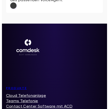
: KI-Telefonassistent: 5 VoiceAgent-Anbi
Weiterlesen
Inhaltsverzeichnis
PRODUKTE
Cloud Telefonanlage
Teams Telefonie
Contact Center Software mit ACD