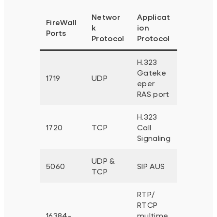
Networ
Applicat
FireWall
k
ion
Ports
Protocol
Protocol
H.323
Gateke
1719
UDP
eper
RAS port
H.323
1720
TCP
Call
Signaling
UDP &
5060
SIP AUS
TCP
RTP/
RTCP
16384-
multime