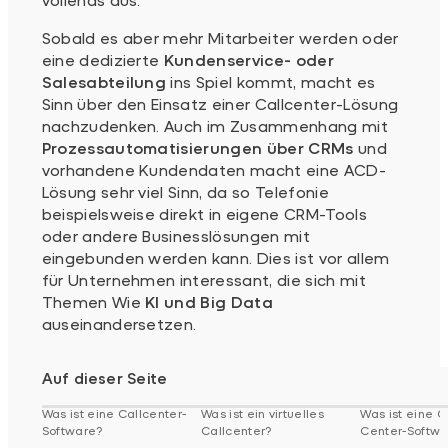
Sobald es aber mehr Mitarbeiter werden oder
eine dedizierte
Kundenservice- oder
Salesabteilung
ins Spiel kommt, macht es
Sinn über den Einsatz einer Callcenter-Lösung
nachzudenken. Auch im Zusammenhang mit
Prozessautomatisierungen über CRMs
und
vorhandene Kundendaten macht eine ACD-
Lösung sehr viel Sinn, da so Telefonie
beispielsweise direkt in eigene CRM-Tools
oder andere Businesslösungen mit
eingebunden werden kann. Dies ist vor allem
für Unternehmen interessant, die sich mit
Themen Wie
KI und Big Data
auseinandersetzen.
Auf dieser Seite
Was ist eine Callcenter-
Was ist ein virtuelles
Was ist eine C
Software?
Callcenter?
Center-Softwa