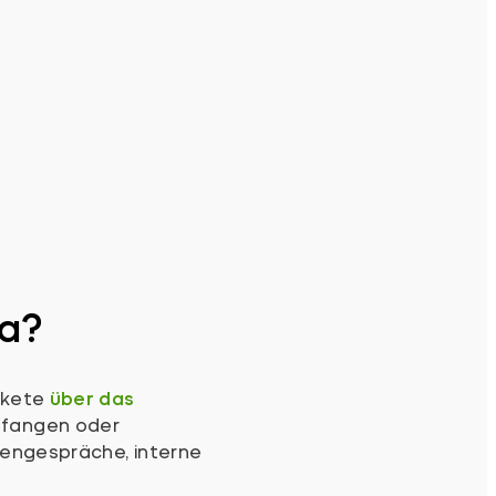
ma?
akete
über das
efangen oder
dengespräche, interne