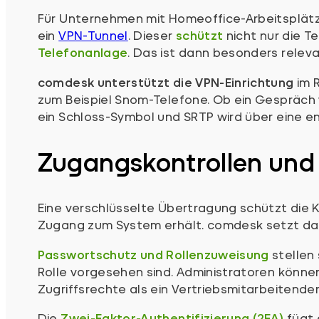
Für Unternehmen mit Homeoffice-Arbeitsplätze
ein
VPN-Tunnel
. Dieser
schützt
nicht nur die T
Telefonanlage
. Das ist dann besonders relev
comdesk unterstützt die VPN-Einrichtung
im R
zum Beispiel Snom-Telefone. Ob ein Gespräch ve
ein Schloss-Symbol und SRTP wird über eine e
Zugangskontrollen und 
Eine verschlüsselte Übertragung schützt die 
Zugang zum System erhält. comdesk setzt da
Passwortschutz und Rollenzuweisung
stellen 
Rolle vorgesehen sind. Administratoren könne
Zugriffsrechte als ein Vertriebsmitarbeitender
Die
Zwei-Faktor-Authentifizierung (2FA)
fügt 