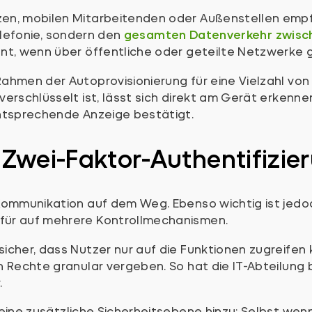
n, mobilen Mitarbeitenden oder Außenstellen empfie
elefonie, sondern den
gesamten Datenverkehr zwisc
ant, wenn über öffentliche oder geteilte Netzwerke g
ahmen der Autoprovisionierung für eine Vielzahl vo
rschlüsselt ist, lässt sich direkt am Gerät erkennen
ntsprechende Anzeige bestätigt.
Zwei-Faktor-Authentifizier
Kommunikation auf dem Weg. Ebenso wichtig ist jedo
für auf mehrere Kontrollmechanismen.
sicher, dass Nutzer nur auf die Funktionen zugreifen k
n Rechte granular vergeben. So hat die IT-Abteilung
.
eine zusätzliche Sicherheitsebene hinzu: Selbst wenn