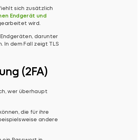
hlt sich zusätzlich
hen Endgerät und
earbeitet wird.
n Endgeräten, darunter
. In dem Fall zeigt TLS
ung (2FA)
ch, wer überhaupt
önnen, die für ihre
 beispielsweise andere
 ein Passwort in