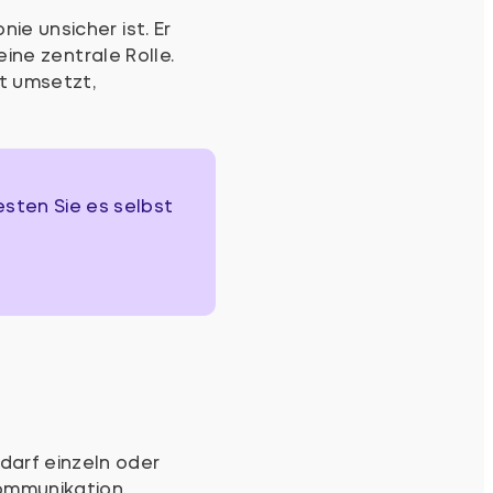
nie unsicher ist. Er
eine zentrale Rolle.
t umsetzt,
sten Sie es selbst
edarf einzeln oder
ommunikation.