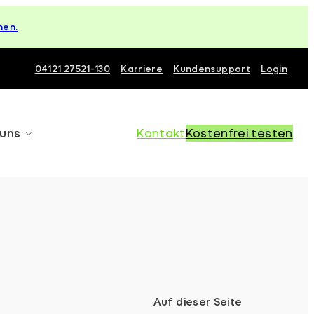
hen.
04121 27521-130
Karriere
Kundensupport
Login
 uns
Kontakt
Kostenfrei testen
Auf dieser Seite