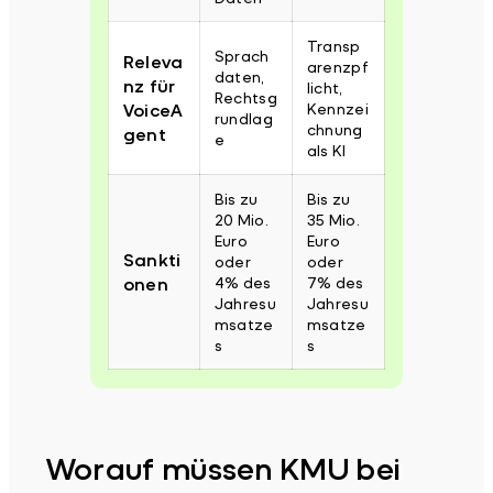
Transp
Sprach
Releva
arenzpf
daten,
nz für
licht,
Rechtsg
VoiceA
Kennzei
rundlag
chnung
gent
e
als KI
Bis zu
Bis zu
20 Mio.
35 Mio.
Euro
Euro
Sankti
oder
oder
onen
4% des
7% des
Jahresu
Jahresu
msatze
msatze
s
s
Worauf müssen KMU bei