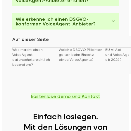
VoiceAgent-Anbieter erfüllen?
Wie erkenne ich einen DSGVO-
konformen VoiceAgent-Anbieter?
Auf dieser Seite
Was macht einen
Welche DSGVO-Pflichten
EU AI Act
VoiceAgent
gelten beim Einsatz
und VoiceAgen
datenschutzrechtlich
eines VoiceAgents?
ab 2026?
besonders?
kostenlose demo und Kontakt
Einfach loslegen.
Mit den Lösungen von