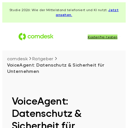
Zum
Studie 2026: Wie der Mittelstand telefoniert und KI nutzt.
Jetzt
Inhalt
ansehen.
springen
Kostenfrei testen
comdesk
Ratgeber
VoiceAgent: Datenschutz & Sicherheit für
Unternehmen
VoiceAgent:
Datenschutz &
Sicherheit für