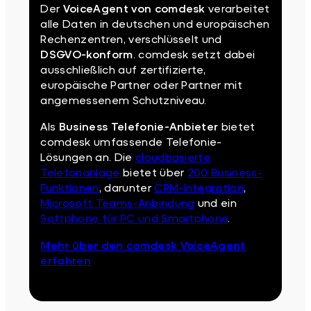
Der
VoiceAgent von comdesk
verarbeitet
alle Daten in deutschen und europäischen
Rechenzentren, verschlüsselt und
DSGVO-konform
. comdesk setzt dabei
ausschließlich auf zertifizierte,
europäische Partner oder Partner mit
angemessenem Schutzniveau.
Als
Business Telefonie-Anbieter
bietet
comdesk umfassende Telefonie-
Lösungen an. Die
cloudbasierte
Telefonanlage
bietet über
200 Business-
Funktionen
, darunter
CRM-Integration
,
Microsoft Teams-Anbindung
und ein
Softphone für PC und Smartphone
.
Mehr über den comdesk VoiceAgent
erfahren