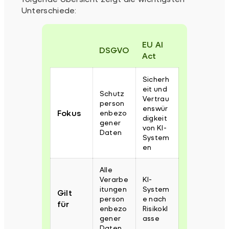
Unterschiede:
EU AI
DSGVO
Act
Sicherh
eit und
Schutz
Vertrau
person
enswür
Fokus
enbezo
digkeit
gener
von KI-
Daten
System
en
Alle
Verarbe
KI-
itungen
System
Gilt
person
e nach
für
enbezo
Risikokl
gener
asse
Daten