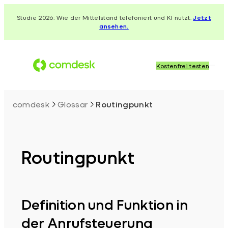
Zum
Studie 2026: Wie der Mittelstand telefoniert und KI nutzt.
Jetzt
Inhalt
ansehen.
springen
Kostenfrei testen
comdesk
Glossar
Routingpunkt
Routingpunkt
Definition und Funktion in
der Anrufsteuerung