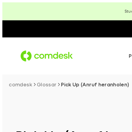
Zum
Stu
Inhalt
springen
P
comdesk
Glossar
Pick Up (Anruf heranholen)