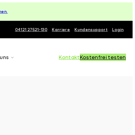
hen.
04121 27521-130
Karriere
Kundensupport
Login
 uns
Kontakt
Kostenfrei testen