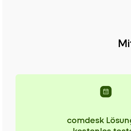
Mi
comdesk Lösun
kostenlos test