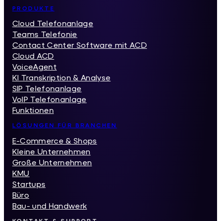
Inhaltsverzeichnis
PRODUKTE
Cloud Telefonanlage
Teams Telefonie
Contact Center Software mit ACD
Cloud ACD
VoiceAgent
KI Transkription & Analyse
SIP Telefonanlage
VoIP Telefonanlage
Funktionen
LÖSUNGEN FÜR BRANCHEN
E-Commerce & Shops
Kleine Unternehmen
Große Unternehmen
KMU
Startups
Büro
Bau- und Handwerk
KONTAKT & SUPPORT