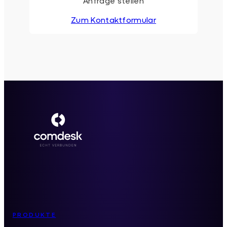
Anfrage stellen
Zum Kontaktformular
Inhaltsverzeichnis
PRODUKTE