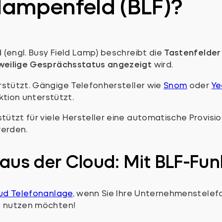
tlampenfeld (BLF)?
(engl. Busy Field Lamp) beschreibt die
Tastenfelder
eweilige Gesprächsstatus angezeigt
wird.
stützt. Gängige Telefonhersteller wie
Snom
oder
Ye
tion unterstützt.
tützt für viele Hersteller eine automatische Provisio
werden.
aus der Cloud: Mit BLF-Fun
ud Telefonanlage
, wenn Sie Ihre Unternehmenstelefo
e nutzen möchten!