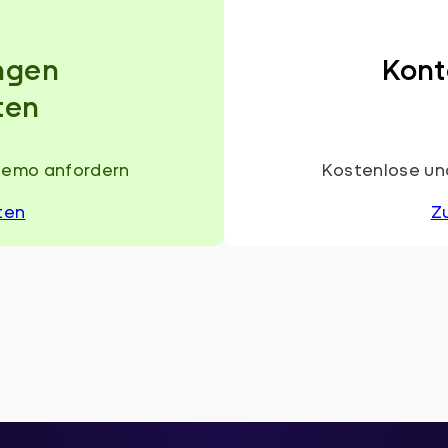
ngen
Kont
ten
Demo anfordern
Kostenlose und
ten
Z