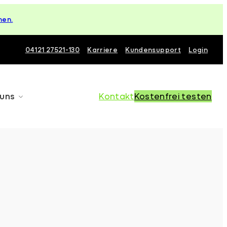
hen.
04121 27521-130
Karriere
Kundensupport
Login
 uns
Kontakt
Kostenfrei testen