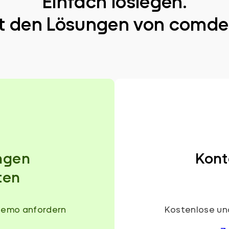
Einfach loslegen.
t den Lösungen von comde
ngen
Kont
ten
Demo anfordern
Kostenlose und