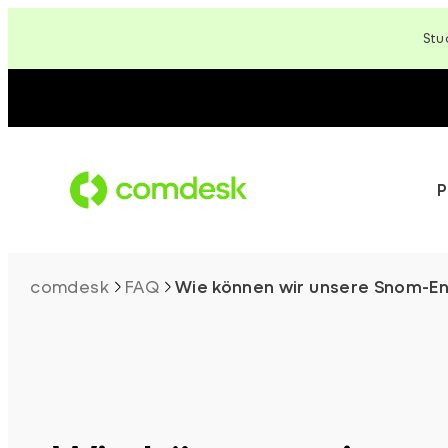
Zum
Stu
Inhalt
springen
P
comdesk
FAQ
Wie können wir unsere Snom-E