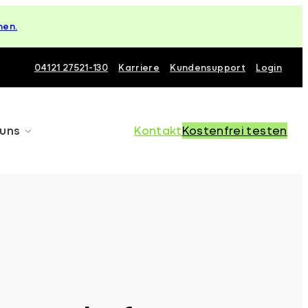
hen.
04121 27521-130
Karriere
Kundensupport
Login
 uns
Kontakt
Kostenfrei testen