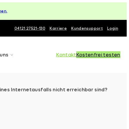
hen.
04121 27521-130
Karriere
Kundensupport
Login
 uns
Kontakt
Kostenfrei testen
nes Internetausfalls nicht erreichbar sind?