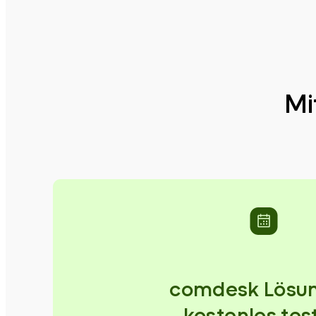
Mi
comdesk Lösu
kostenlos tes