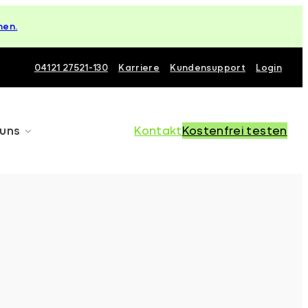
hen.
04121 27521-130
Karriere
Kundensupport
Login
 uns
Kontakt
Kostenfrei testen