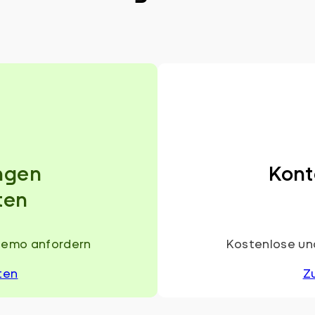
ngen
Kont
ten
Demo anfordern
Kostenlose und
ten
Z