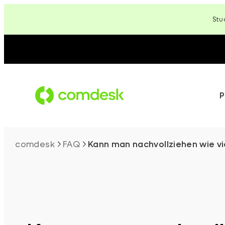
Zum
Stu
Inhalt
springen
P
comdesk
FAQ
Kann man nachvollziehen wie v