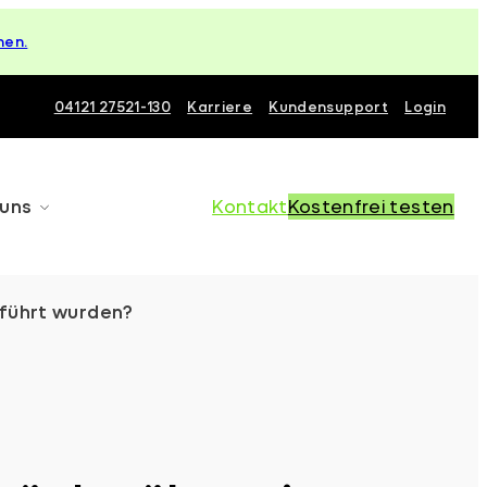
hen.
04121 27521-130
Karriere
Kundensupport
Login
 uns
Kontakt
Kostenfrei testen
eführt wurden?