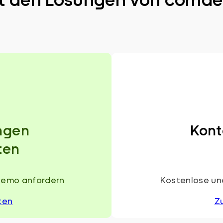
ngen
Kont
ten
Demo anfordern
Kostenlose und
ten
Z