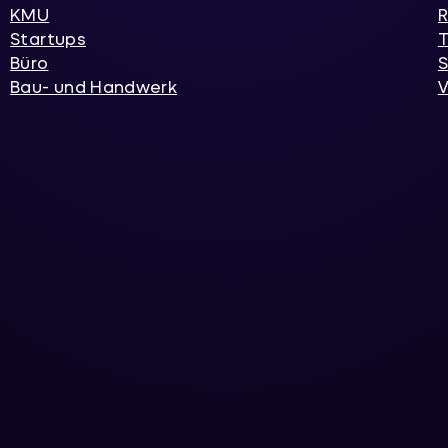
KMU
R
Startups
T
Büro
S
Bau- und Handwerk
V