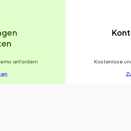
ngen
Kont
ten
Demo anfordern
Kostenlose und
ten
Z