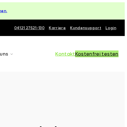
hen.
04121 27521-130
Karriere
Kundensupport
Login
 uns
Kontakt
Kostenfrei testen