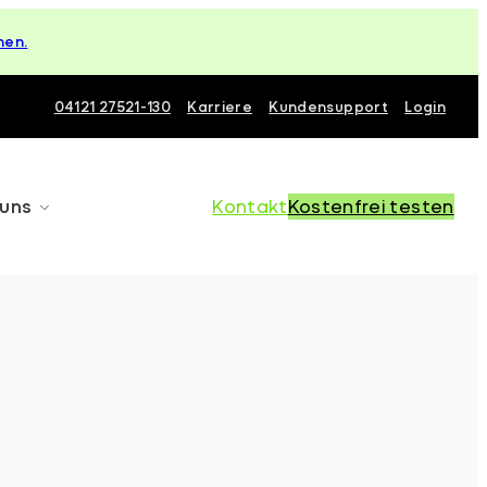
hen.
04121 27521-130
Karriere
Kundensupport
Login
 uns
Kontakt
Kostenfrei testen