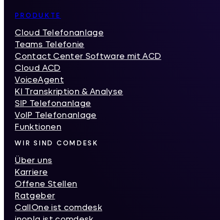
Inhaltsverzeichnis
PRODUKTE
Cloud Telefonanlage
Teams Telefonie
Contact Center Software mit ACD
Cloud ACD
VoiceAgent
KI Transkription & Analyse
SIP Telefonanlage
VoIP Telefonanlage
Funktionen
WIR SIND COMDESK
Über uns
Karriere
Offene Stellen
Ratgeber
CallOne ist comdesk
inopla ist comdesk