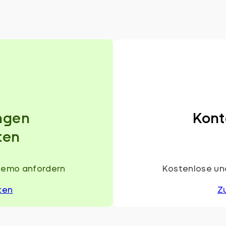
ngen
Kont
ten
Demo anfordern
Kostenlose und
ten
Z