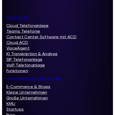
Inhaltsverzeichnis
PRODUKTE
Cloud Telefonanlage
Teams Telefonie
Contact Center Software mit ACD
Cloud ACD
VoiceAgent
KI Transkription & Analyse
SIP Telefonanlage
VoIP Telefonanlage
Funktionen
LÖSUNGEN FÜR BRANCHEN
E-Commerce & Shops
Kleine Unternehmen
Große Unternehmen
KMU
Startups
Büro