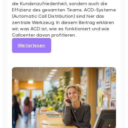
die Kundenzufriedenheit, sondern auch die
Effizienz des gesamten Teams. ACD-Systeme
(Automatic Call Distribution) sind hier das
zentrale Werkzeug. In diesem Beitrag erklären
wir, was ACD ist, wie es funktioniert und wie
Callcenter davon profitieren.
:
Weiterlesen
So
steigert
Anrufverteilung
(ACD)
die
Effizienz
im
Callcenter