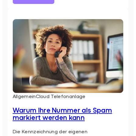
WebRTC
Chrome
–
Telefonieren
direkt
im
Browser
mit
der
Cloud
Telefonanlage
Allgemein
Cloud Telefonanlage
Warum Ihre Nummer als Spam
markiert werden kann
Die Kennzeichnung der eigenen