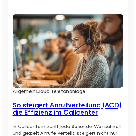
Rufnummer
jetzt
neu
schalten
lassen
Allgemein
Cloud Telefonanlage
So steigert Anrufverteilung (ACD)
die Effizienz im Callcenter
In Callcentern zählt jede Sekunde. Wer schnell
und gezielt Anrufe verteilt, steigert nicht nur