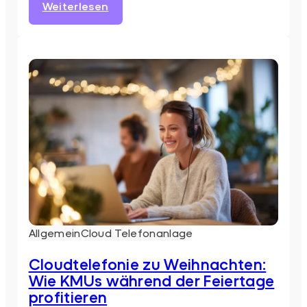
:
Weiterlesen
Warum
Bildungsinstitute
auf
Cloud-
Telefonie
setzen
sollten
Allgemein
Cloud Telefonanlage
Cloudtelefonie zu Weihnachten:
Wie KMUs während der Feiertage
profitieren