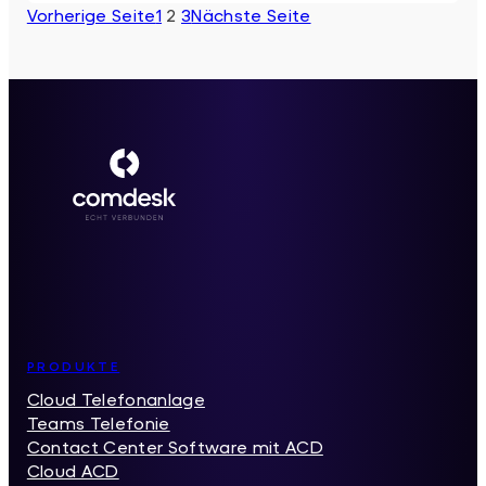
–
Vorherige Seite
1
2
3
Nächste Seite
Maximale
Flexibilität
mit
individuellen
Servicerufnummern
Inhaltsverzeichnis
PRODUKTE
Cloud Telefonanlage
Teams Telefonie
Contact Center Software mit ACD
Cloud ACD