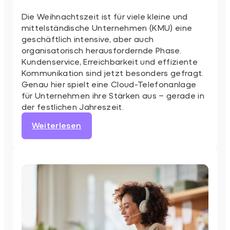
Die Weihnachtszeit ist für viele kleine und
mittelständische Unternehmen (KMU) eine
geschäftlich intensive, aber auch
organisatorisch herausfordernde Phase.
Kundenservice, Erreichbarkeit und effiziente
Kommunikation sind jetzt besonders gefragt.
Genau hier spielt eine Cloud-Telefonanlage
für Unternehmen ihre Stärken aus – gerade in
der festlichen Jahreszeit.
:
Weiterlesen
Cloudtelefonie
zu
Weihnachten:
Wie
KMUs
während
der
Feiertage
profitieren