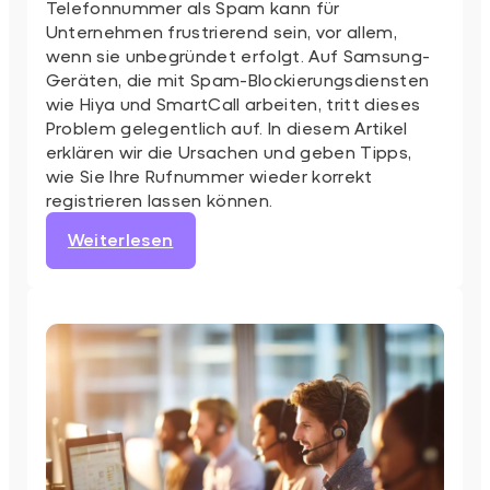
Telefonnummer als Spam kann für
Unternehmen frustrierend sein, vor allem,
wenn sie unbegründet erfolgt. Auf Samsung-
Geräten, die mit Spam-Blockierungsdiensten
wie Hiya und SmartCall arbeiten, tritt dieses
Problem gelegentlich auf. In diesem Artikel
erklären wir die Ursachen und geben Tipps,
wie Sie Ihre Rufnummer wieder korrekt
registrieren lassen können.
:
Weiterlesen
Warum
Ihre
Nummer
als
Spam
markiert
werden
kann