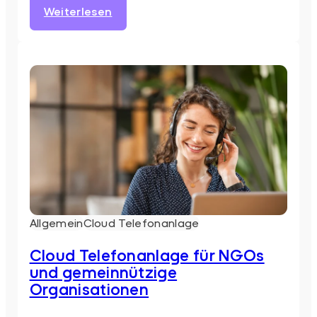
:
Weiterlesen
CRM-
Integration
mit
Telefonanlage:
So
steigern
Sie
die
Effizienz
im
Vertrieb
Allgemein
Cloud Telefonanlage
Cloud Telefonanlage für NGOs
und gemeinnützige
Organisationen