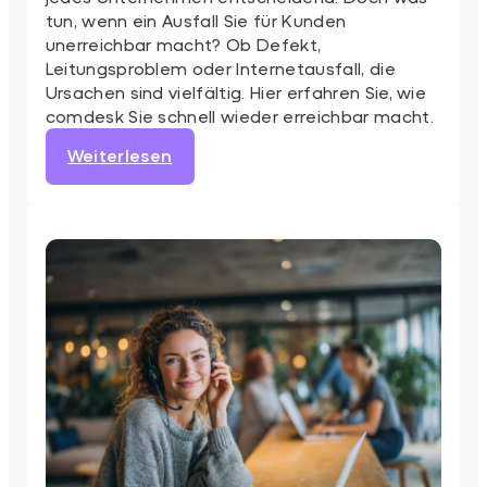
tun, wenn ein Ausfall Sie für Kunden
unerreichbar macht? Ob Defekt,
Leitungsproblem oder Internetausfall, die
Ursachen sind vielfältig. Hier erfahren Sie, wie
comdesk Sie schnell wieder erreichbar macht.
:
Weiterlesen
Telefonanlage
defekt?
Wir
helfen
sofort!