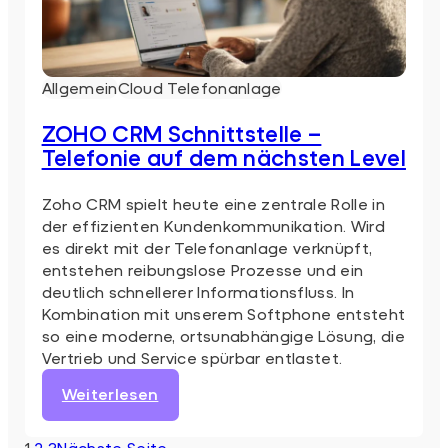
Allgemein
Cloud Telefonanlage
ZOHO CRM Schnittstelle –
Telefonie auf dem nächsten Level
Zoho CRM spielt heute eine zentrale Rolle in
der effizienten Kundenkommunikation. Wird
es direkt mit der Telefonanlage verknüpft,
entstehen reibungslose Prozesse und ein
deutlich schnellerer Informationsfluss. In
Kombination mit unserem Softphone entsteht
so eine moderne, ortsunabhängige Lösung, die
Vertrieb und Service spürbar entlastet.
:
Weiterlesen
ZOHO
CRM
1
2
3
Nächste Seite