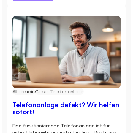
Rolle
von
KI
in
modernen
Telefonanlagen
Allgemein
Cloud Telefonanlage
Telefonanlage defekt? Wir helfen
sofort!
Eine funktionierende Telefonanlage ist für
jedes Unternehmen entscheidend. Doch was