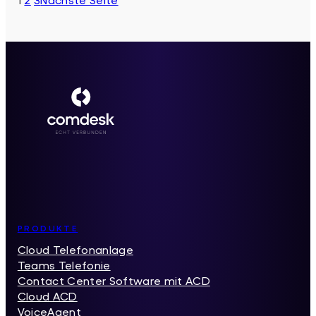
Schnittstelle
–
Telefonie
auf
dem
nächsten
Level
Inhaltsverzeichnis
PRODUKTE
Cloud Telefonanlage
Teams Telefonie
Contact Center Software mit ACD
Cloud ACD
VoiceAgent