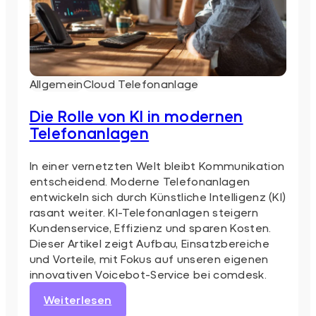
Allgemein
Cloud Telefonanlage
Die Rolle von KI in modernen
Telefonanlagen
In einer vernetzten Welt bleibt Kommunikation
entscheidend. Moderne Telefonanlagen
entwickeln sich durch Künstliche Intelligenz (KI)
rasant weiter. KI-Telefonanlagen steigern
Kundenservice, Effizienz und sparen Kosten.
Dieser Artikel zeigt Aufbau, Einsatzbereiche
und Vorteile, mit Fokus auf unseren eigenen
innovativen Voicebot-Service bei comdesk.
:
Weiterlesen
Die