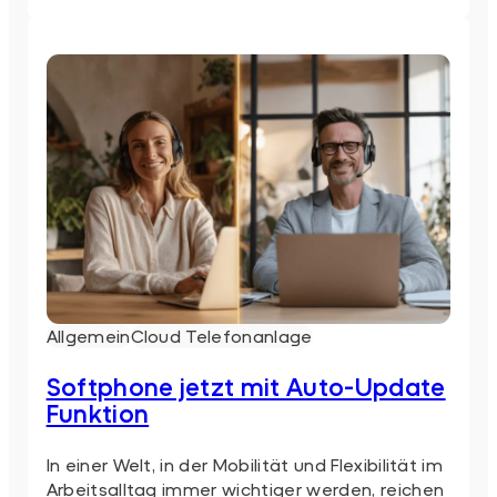
Arbeiten
mit
freier
Sitzplatzwahl
beim
Telefonieren
Allgemein
Cloud Telefonanlage
Softphone jetzt mit Auto-Update
Funktion
In einer Welt, in der Mobilität und Flexibilität im
Arbeitsalltag immer wichtiger werden, reichen